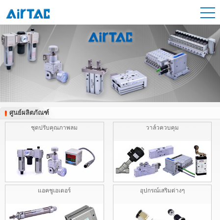
ศูนย์ผลิตภัณฑ์
ศูนย์ผลิตภัณฑ์
ชุดปรับคุณภาพลม
วาล์วควบคุม
แอคชูเอเตอร์
อุปกรณ์เสริมต่างๆ