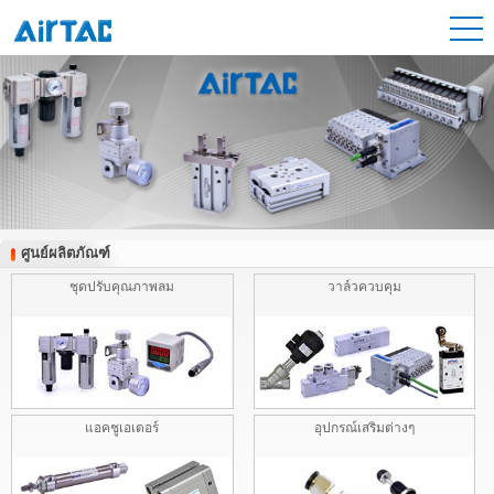
ศูนย์ผลิตภัณฑ์
ศูนย์ผลิตภัณฑ์
ชุดปรับคุณภาพลม
วาล์วควบคุม
แอคชูเอเตอร์
อุปกรณ์เสริมต่างๆ