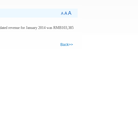
A
A
A
olidated revenue for January 2014 was RMB103,385
Back>>