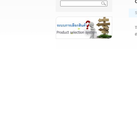
C
S
T
t