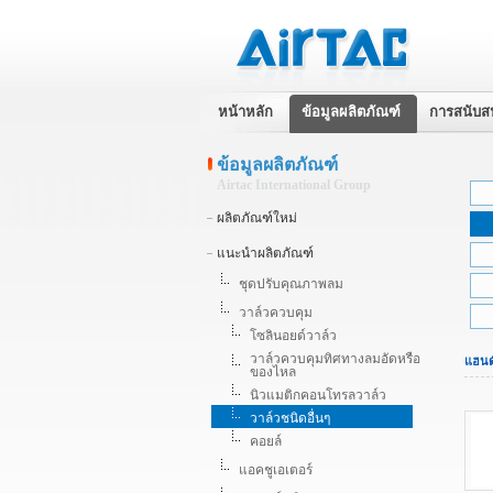
หน้าหลัก
ข้อมูลผลิตภัณฑ์
การสนับส
ข้อมูลผลิตภัณฑ์
Airtac International Group
ผลิตภัณฑ์ใหม่
แนะนำผลิตภัณฑ์
ชุดปรับคุณภาพลม
วาล์วควบคุม
โซลินอยด์วาล์ว
วาล์วควบคุมทิศทางลมอัดหรือ
แฮนด
ของไหล
นิวแมติกคอนโทรลวาล์ว
วาล์วชนิดอื่นๆ
คอยล์
แอคชูเอเตอร์