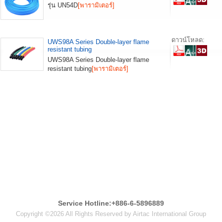
รุ่น UN54D
[พารามิเตอร์]
ดาวน์โหลด:
UWS98A Series Double-layer flame
resistant tubing
UWS98A Series Double-layer flame
resistant tubing
[พารามิเตอร์]
Service Hotline:+886-6-5896889
Copyright ©2026 All Rights Reserved by Airtac International Group