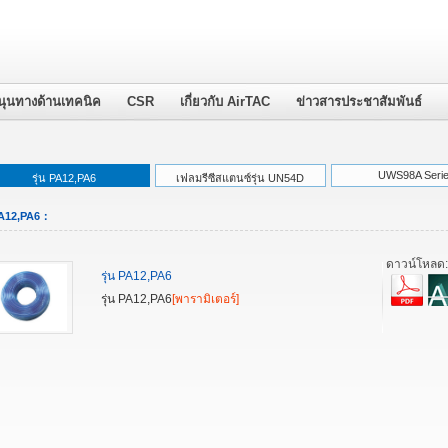
นุนทางด้านเทคนิค
CSR
เกี่ยวกับ AirTAC
ข่าวสารประชาสัมพันธ์
UWS98A Seri
รุ่น PA12,PA6
เฟลมรีซีสแตนซ์รุ่น UN54D
 PA12,PA6：
ดาวน์โหลด
รุ่น PA12,PA6
รุ่น PA12,PA6
[พารามิเตอร์]