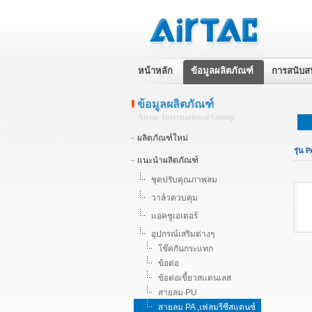
หน้าหลัก
ข้อมูลผลิตภัณฑ์
การสนับส
ข้อมูลผลิตภัณฑ์
Airtac International Group
ผลิตภัณฑ์ใหม่
รุ่น
แนะนำผลิตภัณฑ์
ชุดปรับคุณภาพลม
วาล์วควบคุม
แอคชูเอเตอร์
อุปกรณ์เสริมต่างๆ
โช๊คกันกระแทก
ข้อต่อ
ข้อต่อเขี้ยวสแตนเลส
สายลม PU
สายลม PA ,เฟลมรีซีสแตนซ์