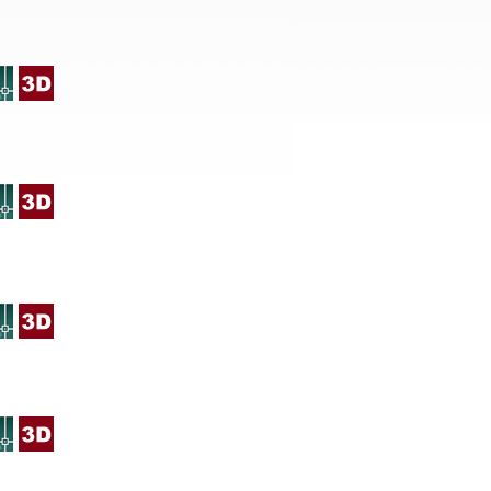
:
:
:
: