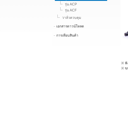
รุ่น ACP
รุ่น ACF
วาล์วควบคุม
เอกสารดาวน์โหลด
การเทียบสินค้า
※ ฟั
※ ขน