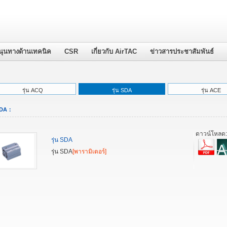
นุนทางด้านเทคนิค
CSR
เกี่ยวกับ AirTAC
ข่าวสารประชาสัมพันธ์
รุ่น ACQ
รุ่น SDA
รุ่น ACE
 SDA：
ดาวน์โหลด
รุ่น SDA
รุ่น SDA
[พารามิเตอร์]