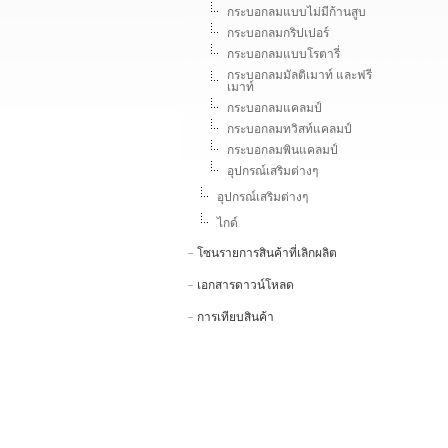
กระบอกลมแบบไม่มีก้านสูบ
กระบอกลมกริปเปอร์
กระบอกลมแบบโรตารี่
กระบอกลมมัลติเมาท์ และฟรี
เมาท์
กระบอกลมแคลมป์
กระบอกลมทวิสท์แคลมป์
กระบอกลมพินแคลมป์
อุปกรณ์เสริมต่างๆ
อุปกรณ์เสริมต่างๆ
ไกด์
โซนรายการสินค้าที่เลิกผลิต
เอกสารดาวน์โหลด
การเทียบสินค้า